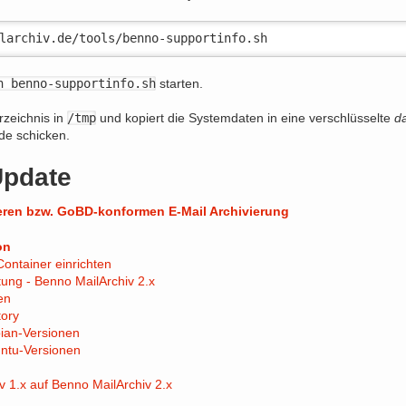
larchiv.de/tools/benno-supportinfo.sh
h benno-supportinfo.sh
starten.
rzeichnis in
/tmp
und kopiert die Systemdaten in eine verschlüsselte
d
de schicken.
Update
eren bzw. GoBD-konformen E-Mail Archivierung
on
ontainer einrichten
itung - Benno MailArchiv 2.x
en
tory
ebian-Versionen
buntu-Versionen
 1.x auf Benno MailArchiv 2.x