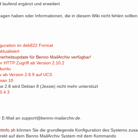
d laufend ergänzt und erweitert.
agen haben oder Informationen, die in diesem Wiki nicht fehlen sollten
iguration im deb822 Format
ktualisiert
herheitsupdate für Benno MailArchiv verfügbar!
r HTTP Zugriff ab Version 2.10.2
buntu
v ab Version 2.8.9 auf UCS
bian 10
 2.8 wird Debian 8 (Jessie) nicht mehr unterstüzt
S 4.3
r E-Mail an
support@benno-mailarchiv.de
.
tinfo.sh
können Sie die grundlegende Konfiguration des Systems zus
 direkt auf dem Benno MailArchiv System mit dem Kommando