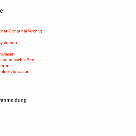
le
lner Container/Archiv)
systemen
hivieren
rung ausschließen
ieren
zelner Adressen
eranmeldung