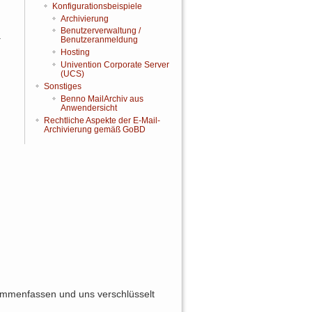
Konfigurationsbeispiele
Archivierung
Benutzerverwaltung /
.
Benutzeranmeldung
Hosting
Univention Corporate Server
(UCS)
Sonstiges
Benno MailArchiv aus
Anwendersicht
Rechtliche Aspekte der E-Mail-
Archivierung gemäß GoBD
Nach oben
Links hierher
ammenfassen und uns verschlüsselt
Ältere Versionen