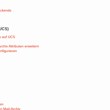
ackends
(UCS)
o auf UCS
hiv Attributen erweitern
nfigurieren
en
n Mail-Archiv